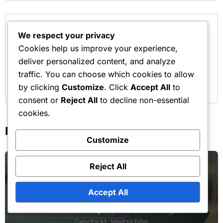
By
Lena Hartmann
We respect your privacy
Lena Hartmann ist eine leidenschaftliche
Cookies help us improve your experience,
Tennisautorin und Analystin, die sich auf die
deliver personalized content, and analyze
verschiedenen Spielstile und Persönlichkeiten
traffic. You can choose which cookies to allow
von Tennisspielern spezialisiert hat.
by clicking
Customize
. Click
Accept All
to
consent or
Reject All
to decline non-essential
cookies.
Related Post
Customize
Reject All
Accept All
Merkmale von Tennisspielern