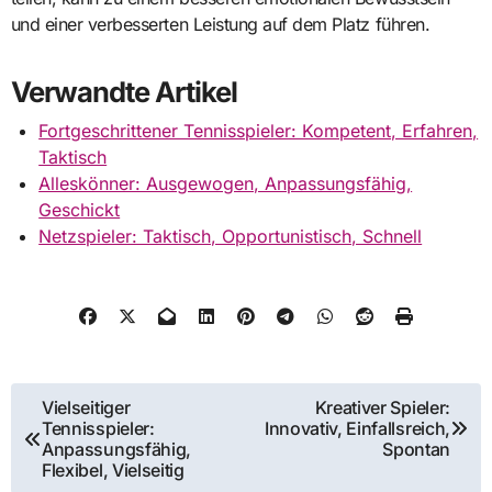
und einer verbesserten Leistung auf dem Platz führen.
Verwandte Artikel
Fortgeschrittener Tennisspieler: Kompetent, Erfahren,
Taktisch
Alleskönner: Ausgewogen, Anpassungsfähig,
Geschickt
Netzspieler: Taktisch, Opportunistisch, Schnell
Post
Vielseitiger
Kreativer Spieler:
Tennisspieler:
Innovativ, Einfallsreich,
navigation
Anpassungsfähig,
Spontan
Flexibel, Vielseitig