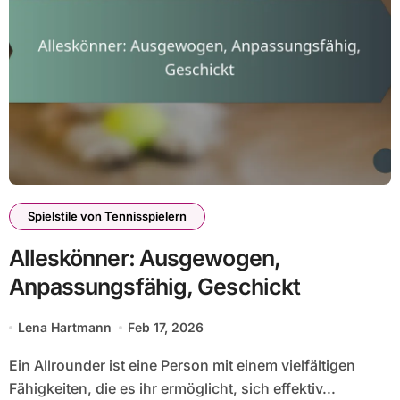
Spielstile von Tennisspielern
Alleskönner: Ausgewogen,
Anpassungsfähig, Geschickt
Lena Hartmann
Feb 17, 2026
Ein Allrounder ist eine Person mit einem vielfältigen
Fähigkeiten, die es ihr ermöglicht, sich effektiv...