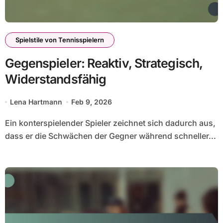
Spielstile von Tennisspielern
Gegenspieler: Reaktiv, Strategisch,
Widerstandsfähig
Lena Hartmann
Feb 9, 2026
Ein konterspielender Spieler zeichnet sich dadurch aus,
dass er die Schwächen der Gegner während schneller...