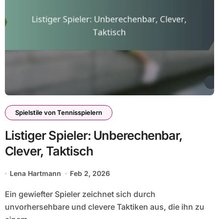
Spielstile von Tennisspielern
Listiger Spieler: Unberechenbar,
Clever, Taktisch
Lena Hartmann
Feb 2, 2026
Ein gewiefter Spieler zeichnet sich durch
unvorhersehbare und clevere Taktiken aus, die ihn zu