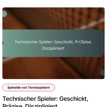
Spielstile von Tennisspielern
Technischer Spieler: Geschickt,
Präzise, Diszipliniert