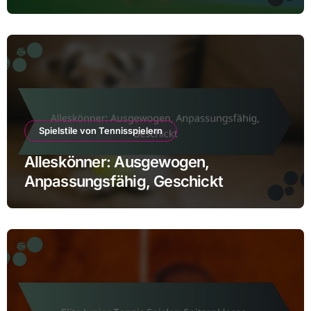
Spielstile von Tennisspielern
Alleskönner: Ausgewogen,
Anpassungsfähig, Geschickt