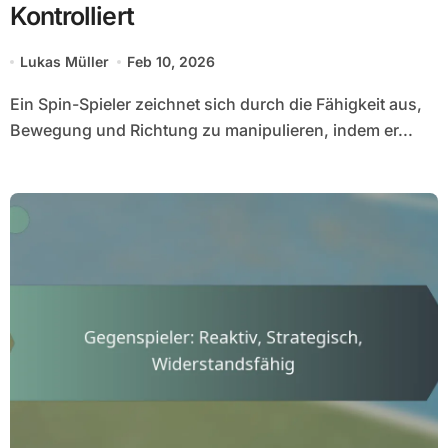
Kontrolliert
Lukas Müller
Feb 10, 2026
Ein Spin-Spieler zeichnet sich durch die Fähigkeit aus,
Bewegung und Richtung zu manipulieren, indem er...