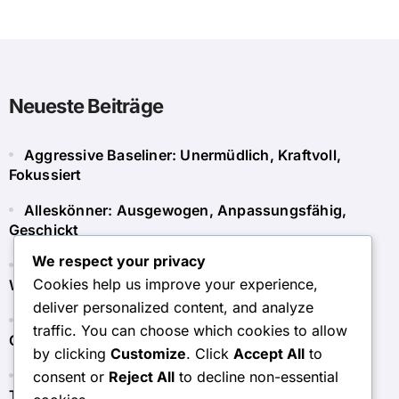
Neueste Beiträge
Aggressive Baseliner: Unermüdlich, Kraftvoll,
Fokussiert
Alleskönner: Ausgewogen, Anpassungsfähig,
Geschickt
We respect your privacy
Elite Junior Tennis Spieler: Spitzenklasse,
Cookies help us improve your experience,
Wettbewerbsfähig, Geschickt
deliver personalized content, and analyze
Gelegentlicher Tennisspieler: Entspannt, Spaß,
traffic. You can choose which cookies to allow
Geselligkeit
by clicking
Customize
. Click
Accept All
to
Erfahrener Tennisspieler: Erfahren, Wissend,
consent or
Reject All
to decline non-essential
Taktisch