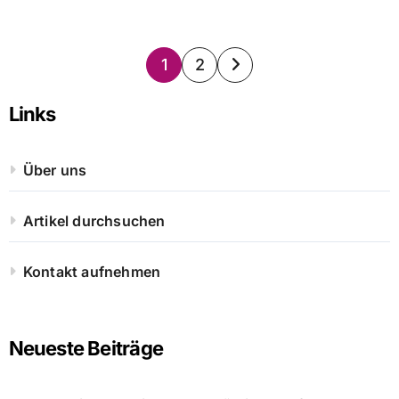
Posts
1
2
pagination
Links
Über uns
Artikel durchsuchen
Kontakt aufnehmen
Neueste Beiträge