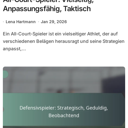
Anpassungsfähig, Taktisch
Lena Hartmann
Jan 29, 2026
Ein All-Court-Spieler ist ein vielseitiger Athlet, der auf
verschiedenen Belägen herausragt und seine Strategien
anpasst,...