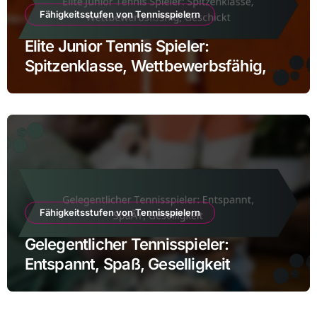
Fähigkeitsstufen von Tennisspielern
Elite Junior Tennis Spieler:
Spitzenklasse, Wettbewerbsfähig,
Geschickt
Fähigkeitsstufen von Tennisspielern
Gelegentlicher Tennisspieler:
Entspannt, Spaß, Geselligkeit