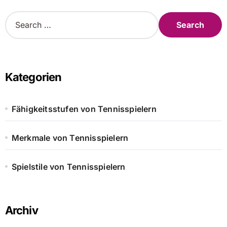
S
e
a
r
c
h
Kategorien
f
o
r
Fähigkeitsstufen von Tennisspielern
:
Merkmale von Tennisspielern
Spielstile von Tennisspielern
Archiv