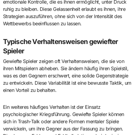
emotionale Kontrolle, die es ihnen ermöglicht, unter Druck
ruhig zu bleiben. Diese Gelassenheit erlaubt es ihnen, ihre
Strategien auszuführen, ohne sich von der Intensität des
Wettbewerbs beeinflussen zu lassen.
Typische Verhaltensweisen gewiefter
Spieler
Gewiefte Spieler zeigen oft Verhaltensweisen, die sie von
ihren Mitspielern abheben. Sie ändern häufig ihren Spielstil,
was es den Gegnern erschwert, eine solide Gegenstrategie
zu entwickeln. Diese Variabilität ist eine bewusste Taktik, um
einen Vorteil zu behalten.
Ein weiteres häufiges Verhalten ist der Einsatz
psychologischer Kriegsführung. Gewiefte Spieler können
sich in Trash-Talk oder andere Formen mentaler Spiele
verwickeln, um ihre Gegner aus der Fassung zu bringen.