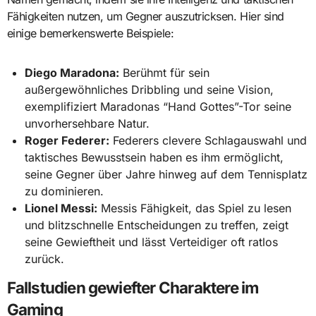
Fähigkeiten nutzen, um Gegner auszutricksen. Hier sind
einige bemerkenswerte Beispiele:
Diego Maradona:
Berühmt für sein
außergewöhnliches Dribbling und seine Vision,
exemplifiziert Maradonas “Hand Gottes”-Tor seine
unvorhersehbare Natur.
Roger Federer:
Federers clevere Schlagauswahl und
taktisches Bewusstsein haben es ihm ermöglicht,
seine Gegner über Jahre hinweg auf dem Tennisplatz
zu dominieren.
Lionel Messi:
Messis Fähigkeit, das Spiel zu lesen
und blitzschnelle Entscheidungen zu treffen, zeigt
seine Gewieftheit und lässt Verteidiger oft ratlos
zurück.
Fallstudien gewiefter Charaktere im
Gaming