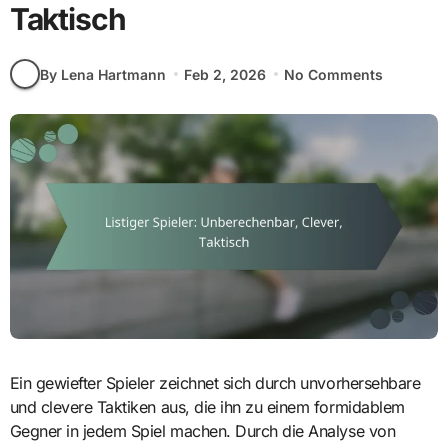
Taktisch
By Lena Hartmann
Feb 2, 2026
No Comments
Ein gewiefter Spieler zeichnet sich durch unvorhersehbare
und clevere Taktiken aus, die ihn zu einem formidablem
Gegner in jedem Spiel machen. Durch die Analyse von