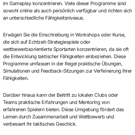
im Gameplay konzentrieren. Viele dieser Programme sind
sowohl online als auch persönlich verfügbar und richten sich
an unterschiedliche Fähigkeitsniveaus.
Erwägen Sie die Einschreibung in Workshops oder Kurse,
die sich auf Echtzeit-Strategiespiele oder
wettbewerbsorientierte Sportarten konzentrieren, da sie oft
die Entwicklung taktischer Fähigkeiten einbeziehen. Diese
Programme umfassen in der Regel praktische Übungen,
Simulationen und Feedback-Sitzungen zur Verfeinerung Ihrer
Fähigkeiten.
Darüber hinaus kann der Beitritt zu lokalen Clubs oder
Teams praktische Erfahrungen und Mentoring von
erfahrenen Spielern bieten. Diese Umgebung fördert das
Lernen durch Zusammenarbeit und Wettbewerb und
verbessert Ihr taktisches Geschick.