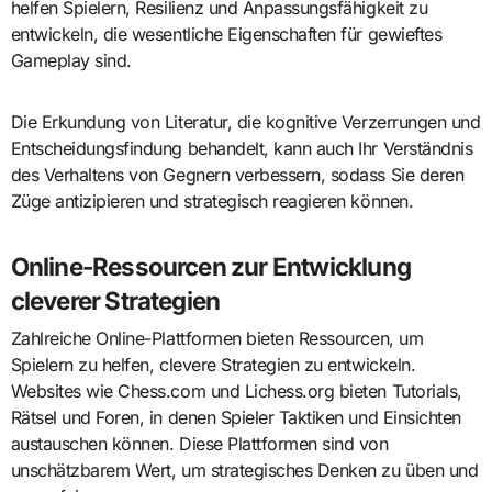
helfen Spielern, Resilienz und Anpassungsfähigkeit zu
entwickeln, die wesentliche Eigenschaften für gewieftes
Gameplay sind.
Die Erkundung von Literatur, die kognitive Verzerrungen und
Entscheidungsfindung behandelt, kann auch Ihr Verständnis
des Verhaltens von Gegnern verbessern, sodass Sie deren
Züge antizipieren und strategisch reagieren können.
Online-Ressourcen zur Entwicklung
cleverer Strategien
Zahlreiche Online-Plattformen bieten Ressourcen, um
Spielern zu helfen, clevere Strategien zu entwickeln.
Websites wie Chess.com und Lichess.org bieten Tutorials,
Rätsel und Foren, in denen Spieler Taktiken und Einsichten
austauschen können. Diese Plattformen sind von
unschätzbarem Wert, um strategisches Denken zu üben und