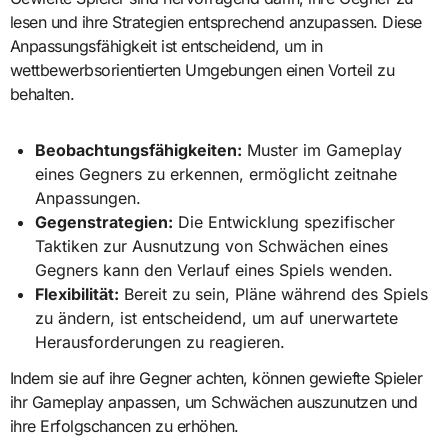
lesen und ihre Strategien entsprechend anzupassen. Diese
Anpassungsfähigkeit ist entscheidend, um in
wettbewerbsorientierten Umgebungen einen Vorteil zu
behalten.
Beobachtungsfähigkeiten:
Muster im Gameplay
eines Gegners zu erkennen, ermöglicht zeitnahe
Anpassungen.
Gegenstrategien:
Die Entwicklung spezifischer
Taktiken zur Ausnutzung von Schwächen eines
Gegners kann den Verlauf eines Spiels wenden.
Flexibilität:
Bereit zu sein, Pläne während des Spiels
zu ändern, ist entscheidend, um auf unerwartete
Herausforderungen zu reagieren.
Indem sie auf ihre Gegner achten, können gewiefte Spieler
ihr Gameplay anpassen, um Schwächen auszunutzen und
ihre Erfolgschancen zu erhöhen.