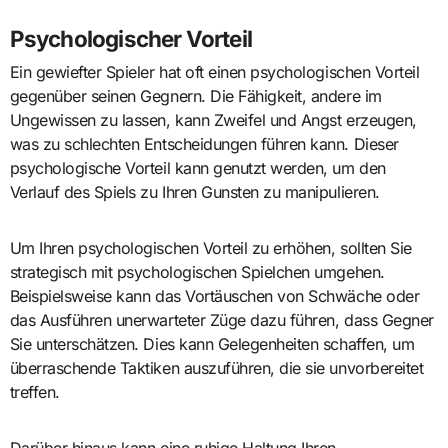
Psychologischer Vorteil
Ein gewiefter Spieler hat oft einen psychologischen Vorteil
gegenüber seinen Gegnern. Die Fähigkeit, andere im
Ungewissen zu lassen, kann Zweifel und Angst erzeugen,
was zu schlechten Entscheidungen führen kann. Dieser
psychologische Vorteil kann genutzt werden, um den
Verlauf des Spiels zu Ihren Gunsten zu manipulieren.
Um Ihren psychologischen Vorteil zu erhöhen, sollten Sie
strategisch mit psychologischen Spielchen umgehen.
Beispielsweise kann das Vortäuschen von Schwäche oder
das Ausführen unerwarteter Züge dazu führen, dass Gegner
Sie unterschätzen. Dies kann Gelegenheiten schaffen, um
überraschende Taktiken auszuführen, die sie unvorbereitet
treffen.