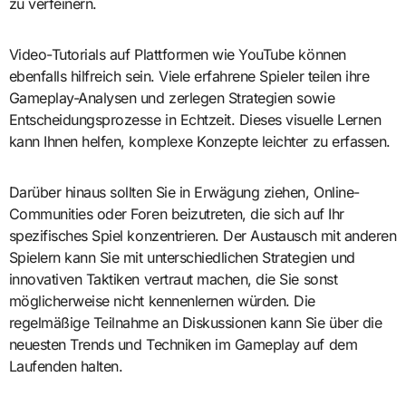
zu verfeinern.
Video-Tutorials auf Plattformen wie YouTube können
ebenfalls hilfreich sein. Viele erfahrene Spieler teilen ihre
Gameplay-Analysen und zerlegen Strategien sowie
Entscheidungsprozesse in Echtzeit. Dieses visuelle Lernen
kann Ihnen helfen, komplexe Konzepte leichter zu erfassen.
Darüber hinaus sollten Sie in Erwägung ziehen, Online-
Communities oder Foren beizutreten, die sich auf Ihr
spezifisches Spiel konzentrieren. Der Austausch mit anderen
Spielern kann Sie mit unterschiedlichen Strategien und
innovativen Taktiken vertraut machen, die Sie sonst
möglicherweise nicht kennenlernen würden. Die
regelmäßige Teilnahme an Diskussionen kann Sie über die
neuesten Trends und Techniken im Gameplay auf dem
Laufenden halten.