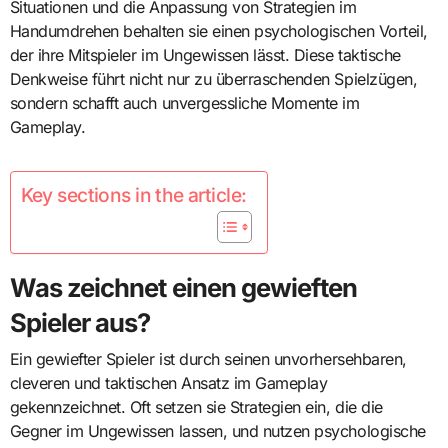
Situationen und die Anpassung von Strategien im
Handumdrehen behalten sie einen psychologischen Vorteil,
der ihre Mitspieler im Ungewissen lässt. Diese taktische
Denkweise führt nicht nur zu überraschenden Spielzügen,
sondern schafft auch unvergessliche Momente im
Gameplay.
Key sections in the article:
Was zeichnet einen gewieften
Spieler aus?
Ein gewiefter Spieler ist durch seinen unvorhersehbaren,
cleveren und taktischen Ansatz im Gameplay
gekennzeichnet. Oft setzen sie Strategien ein, die die
Gegner im Ungewissen lassen, und nutzen psychologische