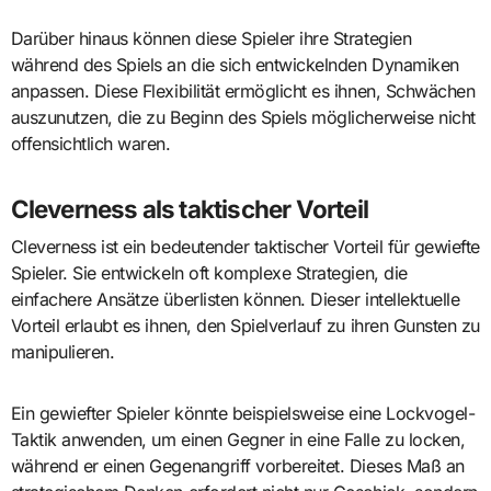
Darüber hinaus können diese Spieler ihre Strategien
während des Spiels an die sich entwickelnden Dynamiken
anpassen. Diese Flexibilität ermöglicht es ihnen, Schwächen
auszunutzen, die zu Beginn des Spiels möglicherweise nicht
offensichtlich waren.
Cleverness als taktischer Vorteil
Cleverness ist ein bedeutender taktischer Vorteil für gewiefte
Spieler. Sie entwickeln oft komplexe Strategien, die
einfachere Ansätze überlisten können. Dieser intellektuelle
Vorteil erlaubt es ihnen, den Spielverlauf zu ihren Gunsten zu
manipulieren.
Ein gewiefter Spieler könnte beispielsweise eine Lockvogel-
Taktik anwenden, um einen Gegner in eine Falle zu locken,
während er einen Gegenangriff vorbereitet. Dieses Maß an