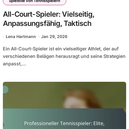
Spielstile von Tennisspielern
All-Court-Spieler: Vielseitig,
Anpassungsfähig, Taktisch
Lena Hartmann
Jan 29, 2026
Ein All-Court-Spieler ist ein vielseitiger Athlet, der auf
verschiedenen Belägen herausragt und seine Strategien
anpasst,...