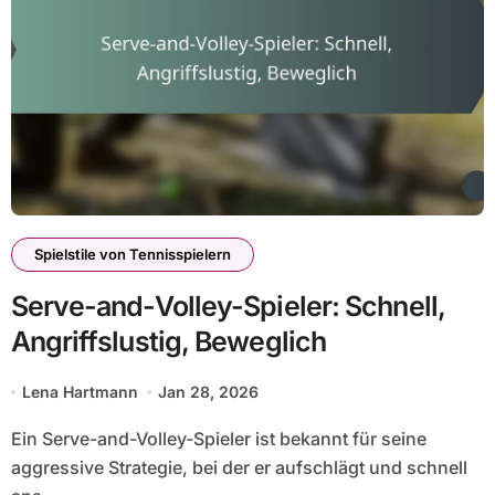
Spielstile von Tennisspielern
Serve-and-Volley-Spieler: Schnell,
Angriffslustig, Beweglich
Lena Hartmann
Jan 28, 2026
Ein Serve-and-Volley-Spieler ist bekannt für seine
aggressive Strategie, bei der er aufschlägt und schnell