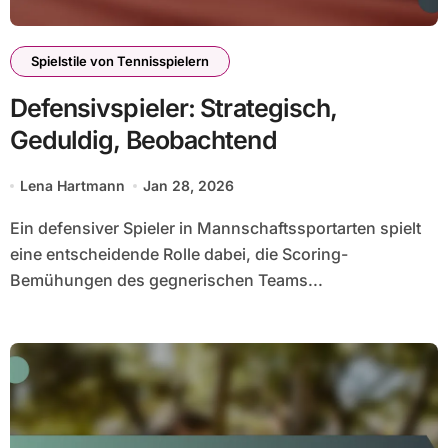
Spielstile von Tennisspielern
Defensivspieler: Strategisch,
Geduldig, Beobachtend
Lena Hartmann
Jan 28, 2026
Ein defensiver Spieler in Mannschaftssportarten spielt
eine entscheidende Rolle dabei, die Scoring-
Bemühungen des gegnerischen Teams...