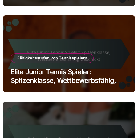
Fähigkeitsstufen von Tennisspielern
Elite Junior Tennis Spieler:
Spitzenklasse, Wettbewerbsfähig,
Geschickt