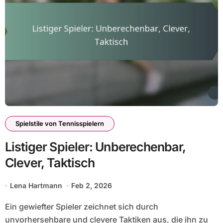
Spielstile von Tennisspielern
Listiger Spieler: Unberechenbar,
Clever, Taktisch
Lena Hartmann
Feb 2, 2026
Ein gewiefter Spieler zeichnet sich durch
unvorhersehbare und clevere Taktiken aus, die ihn zu