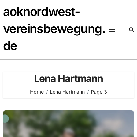
Skip
aoknordwest-
to
content
vereinsbewegung.
de
Lena Hartmann
Home
Lena Hartmann
Page 3