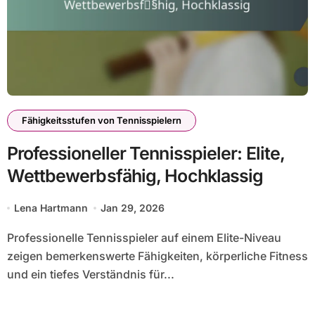
Fähigkeitsstufen von Tennisspielern
Professioneller Tennisspieler: Elite,
Wettbewerbsfähig, Hochklassig
Lena Hartmann
Jan 29, 2026
Professionelle Tennisspieler auf einem Elite-Niveau
zeigen bemerkenswerte Fähigkeiten, körperliche Fitness
und ein tiefes Verständnis für...