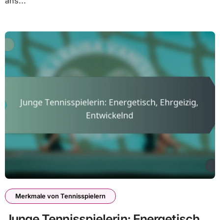
ans...
Merkmale von Tennisspielern
Junge Tennisspielerin: Energetisch,