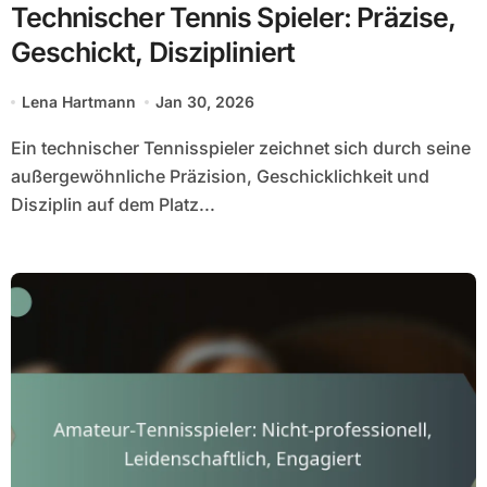
Technischer Tennis Spieler: Präzise,
Geschickt, Diszipliniert
Lena Hartmann
Jan 30, 2026
Ein technischer Tennisspieler zeichnet sich durch seine
außergewöhnliche Präzision, Geschicklichkeit und
Disziplin auf dem Platz...