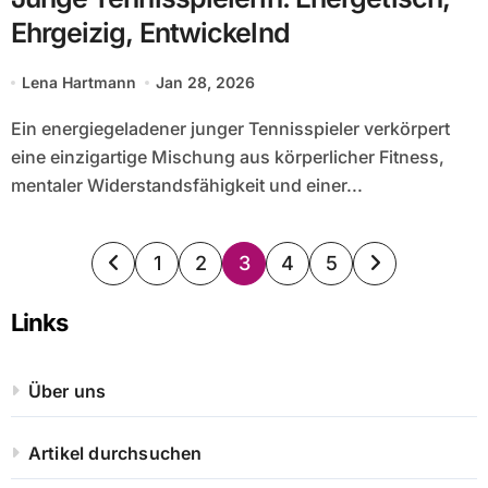
Ehrgeizig, Entwickelnd
Lena Hartmann
Jan 28, 2026
Ein energiegeladener junger Tennisspieler verkörpert
eine einzigartige Mischung aus körperlicher Fitness,
mentaler Widerstandsfähigkeit und einer...
Posts
1
2
3
4
5
pagination
Links
Über uns
Artikel durchsuchen